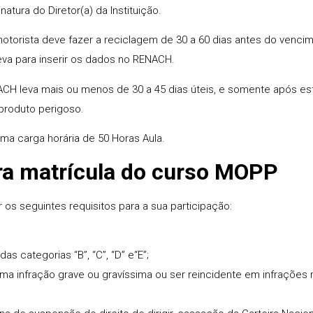
tura do Diretor(a) da Instituição.
motorista deve fazer a reciclagem de 30 a 60 dias antes do venc
eva para inserir os dados no RENACH.
H leva mais ou menos de 30 a 45 dias úteis, e somente após este
produto perigoso.
ma carga horária de 50 Horas Aula.
ra matrícula do curso MOPP
 os seguintes requisitos para a sua participação:
as categorias “B”, “C”, “D” e“E”;
a infração grave ou gravíssima ou ser reincidente em infrações 