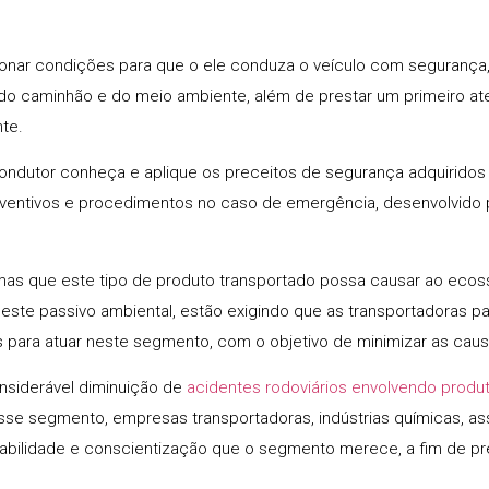
cionar condições para que o ele conduza o veículo com segurança
a, do caminhão e do meio ambiente, além de prestar um primeiro 
te.
condutor conheça e aplique os preceitos de segurança adquiridos
entivos e procedimentos no caso de emergência, desenvolvido 
mas que este tipo de produto transportado possa causar ao eco
ste passivo ambiental, estão exigindo que as transportadoras pa
s para atuar neste segmento, com o objetivo de minimizar as cau
nsiderável diminuição de
acidentes rodoviários envolvendo prod
esse segmento, empresas transportadoras, indústrias químicas, a
bilidade e conscientização que o segmento merece, a fim de pre