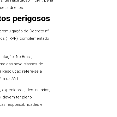
nal de Habilitação – CNH, pena
seus direitos.
tos perigosos
a promulgação do Decreto nº
gosos (TRPP), complementado
ntação. No Brasil,
uma das nove classes de
a Resolução refere-se à
bém da ANTT.
 expedidores, destinatários,
s, devem ter pleno
as responsabilidades e