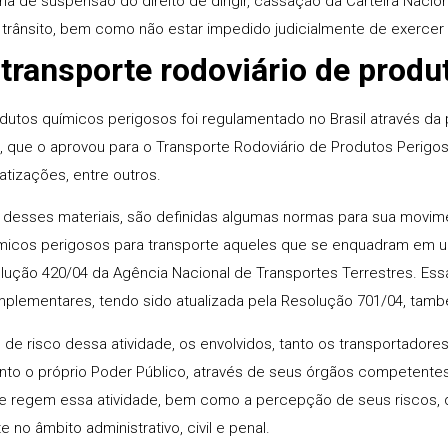
a de suspensão do direito de dirigir, cassação da Carteira Nacio
trânsito, bem como não estar impedido judicialmente de exercer 
 transporte rodoviário de produ
odutos químicos perigosos foi regulamentado no Brasil através d
8, que o aprovou para o Transporte Rodoviário de Produtos Peri
atizações, entre outros.
 desses materiais, são definidas algumas normas para sua movime
ímicos perigosos para transporte aqueles que se enquadram em 
lução 420/04 da Agência Nacional de Transportes Terrestres. Ess
plementares, tendo sido atualizada pela Resolução 701/04, tam
de risco dessa atividade, os envolvidos, tanto os transportadores,
anto o próprio Poder Público, através de seus órgãos competente
 regem essa atividade, bem como a percepção de seus riscos, d
no âmbito administrativo, civil e penal.